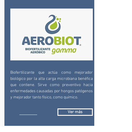
Biofertilizante que actúa como mejorador
biológico por la alta carga microbiana benéfica
que contiene. Sirve como preventivo hacia
enfermedades causadas por hongos patógenos
y mejorador tanto físico, como químico.
Ver más